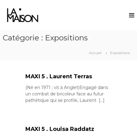
A
L
l
l
a
e
M
r
a
a
Catégorie :
Expositions
i
u
s
c
o
Accueil
Expositions
o
n
n
t
e
MAXI 5 . Laurent Terras
n
u
(Né en 1971 ; vit à Anglet)Engagé dans
un combat de bricoleur face au futur
pathétique qui se profile, Laurent […]
MAXI 5 . Louisa Raddatz