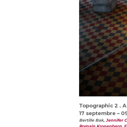
Topographic 2 . A
17 septembre – 09
Bertille Bak,
Jennifer 
Romain Kronenberg
,
F