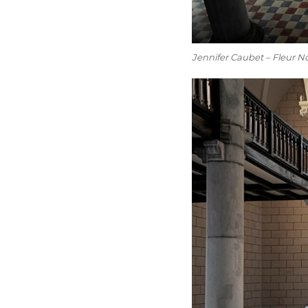
Jennifer Caubet – Fleur 