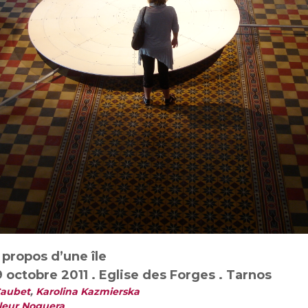
 propos d’une île
 octobre 2011 .
Eglise des Forges . Tarnos
Caubet
,
Karolina Kazmierska
leur Noguera