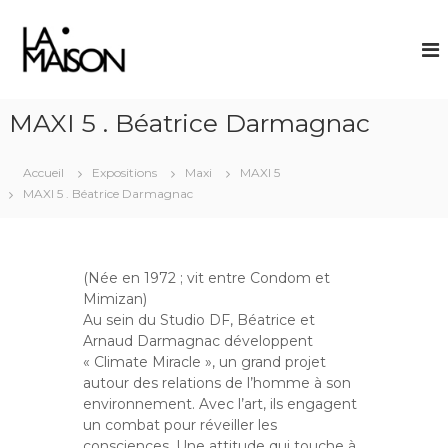
A
L
l
l
a
e
M
r
a
a
MAXI 5 . Béatrice Darmagnac
i
u
s
c
Accueil
Expositions
o
Maxi
MAXI 5
o
MAXI 5 . Béatrice Darmagnac
n
n
t
e
n
(Née en 1972 ; vit entre Condom et
u
Mimizan)
Au sein du Studio DF, Béatrice et
Arnaud Darmagnac développent
« Climate Miracle », un grand projet
autour des relations de l’homme à son
environnement. Avec l’art, ils engagent
un combat pour réveiller les
consciences. Une attitude qui touche à